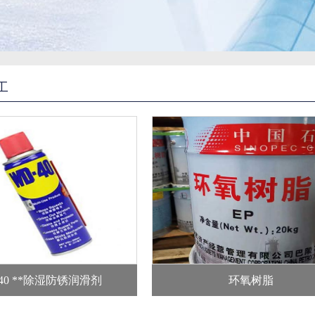
工
-40 **除湿防锈润滑剂
环氧树脂