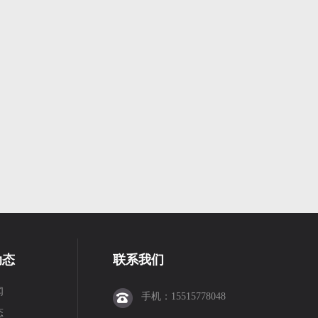
动态
联系我们
闻
手机：15515778048
态